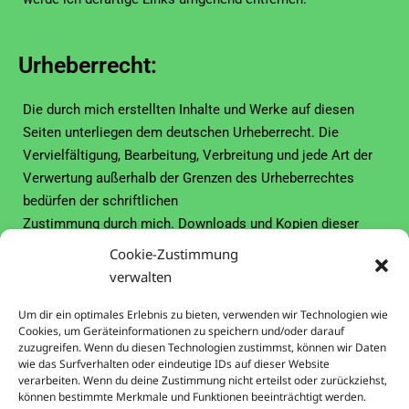
Urheberrecht:
Die durch mich erstellten Inhalte und Werke auf diesen
Seiten unterliegen dem deutschen Urheberrecht. Die
Vervielfältigung, Bearbeitung, Verbreitung und jede Art der
Verwertung außerhalb der Grenzen des Urheberrechtes
bedürfen der schriftlichen
Zustimmung durch mich. Downloads und Kopien dieser
Seiten sind nur für den privaten, nicht kommerziellen
Cookie-Zustimmung
Gebrauch gestattet.
verwalten
Soweit die Inhalte auf diesen Seiten nicht von mir erstellt
Um dir ein optimales Erlebnis zu bieten, verwenden wir Technologien wie
wurden, werden die Urheberrechte Dritter beachtet.
Cookies, um Geräteinformationen zu speichern und/oder darauf
Insbesondere werden Inhalte Dritter als solche
zuzugreifen. Wenn du diesen Technologien zustimmst, können wir Daten
gekennzeichnet. Sollten Sie trotzdem auf eine
wie das Surfverhalten oder eindeutige IDs auf dieser Website
verarbeiten. Wenn du deine Zustimmung nicht erteilst oder zurückziehst,
Urheberrechtsverletzung aufmerksam werden, bitte ich um
können bestimmte Merkmale und Funktionen beeinträchtigt werden.
einen entsprechenden Hinweis. Bei Bekanntwerden von