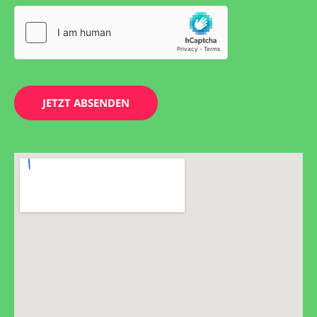
i
c
h
t
*
JETZT ABSENDEN